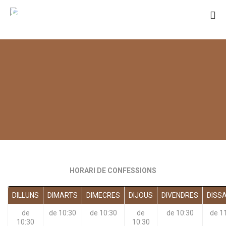
SANT RAMON
DE PENYAFORT
HORARI DE CONFESSIONS
DILLUNS
DIMARTS
DIMECRES
DIJOUS
DIVENDRES
DISS
de
de 10:30
de 10:30
de
de 10:30
de 1
10:30
10:30