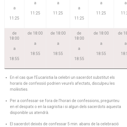
a
a
a
a
a
a
11:25
11:25
11:25
11:
11:25
11:25
de
de 18:00
de 18:00
de
de 18:00
de 1
18:00
18:00
a
a
a
a
a
a
18:55
18:55
18:55
18:
18:55
18:55
En el cas que l’Eucaristia la celebri un sacerdot substitut els
horaris de confessió podrien veure’s afectats, disculpeu les
molèsties.
Per a confessar-se fora de l’horari de confessions, pregunteu
en el despatx o en la sagristia i si algun dels sacerdots aquesta
disponible us atendrà.
El sacerdot deixés de confessar 5 min. abans de la celebració