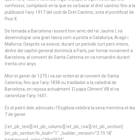
confessor, compilació en la que es va basar el dret canònic fins a la
publicació l’any 1917 del codi de Dret Canònic, sota el pontificat de
Pius X.
De tornada a Barcelona i essent bon amic del rei Jaume I, va
desenvolupar una gran tasca com a jurista a Catalunya, Aragó i
Mallorca. Després va exercir, durant un període curt però intens,
dintre del capítol general dominicà a París, per tornar novament a
Barcelona, al convent de Santa Caterina on va romandre durant
trenta cinc anys.
Morí el gener de 1275 i va ser enterrat al convent de Santa
Caterina, fins que l’any 1838 ou traslladat a la catedral de
Barcelona, on reposa actualment. El papa Climent VIII el va
canonitzar l’any 1601.
És el patró dels advocats i l’Església celebra la seva memòria el dia
7 de gener.
[/et_pb_text][/et_pb_column][/et_pb_row][/et_pb_section]
[et_pb_section fb_built=”1″ _builder_version=”3.19.18″
background_color=”#be0934″