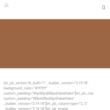
SANT RAMON
DE PENYAFORT
[et_pb_section fb_built=”1″ _builder_version=”3.19.18″
background_color=”#ffffff”
custom_padding=”46px|0px|0|0px|false|false”][et_pb_row
custom_padding=”0|0px|30px|0px|false|false”
_builder_version=”3.19.18″][et_pb_column type=”2_5″
_builder_version=”3.19.18″][et_pb_image