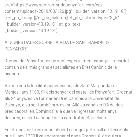
src=”https://www.santramondepenyafort.com/wp-
content/uploads/2019/03/126.jpg” _builder_version=”3.19.18″]
[/et_pb_image][/et_pb_column][et_pb_column type=”3_5″
_builder_version=”3.19.18″][et_pb_text
_builder_version=”3.19.18″]
ALGUNES DADES SOBRE LA VIDA DE SANT RAMON DE
PENYAFORT
Ramon de Penyafort és un sant especialment conegut i recordat
com un dels més grans especialistes en Dret Canònic de la
història.
Va néixer a la localitat penedesenca de Sant Margarida i els
Monjos l’any 1180, fill dels senyor del castell de Penyafort. Ordenat
als 24 anys, es va formar en Dret Canònic a la Universitat de
Bolonya, o va ser també professor. Allà va conèixer l’Orde dels
predicadors, els Dominics, a la que va ingressar molts anys
després, essent canonge de la catedral de Barcelona.
En el món jurídic és mundialment conegut pel recull de Decretals
que li l’any 1230 li va encarregar el papa Gregori IX, de qui era