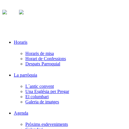
Sant Ramon
de
Penyafort
Horaris
Horaris de misa
Horari de Confessions
Despatx Parroquial
La parròquia
L´antic convent
Una Església per Pregar
El columbari
Galeria de imatges
Agenda
Pròxims esdeveniments