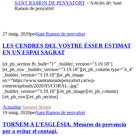
SANT RAMON DE PENYAFORT
>
Articles de: Sant
Ramon de penyafort
27 maig, 2020
per
Sant Ramon de penyafort
LES CENDRES DEL VOSTRE ÉSSER ESTIMAT
EN UN ESPAI SAGRAT
[et_pb_section fb_built=”1″ _builder_version=”3.19.18″]
[et_pb_row _builder_version=”3.19.18″][et_pb_column type=”4_4″
_builder_version=”3.19.18″][et_pb_image
src=”https://www.santramondepenyafort.cat/wp-
content/uploads/2020/05/CORAL-.jpg”
_builder_version=”3.19.18″][/et_pb_image][/et_pb_column]
[/et_pb_row][/et_pb_section]
Actualitat
Segueix llegint
19 maig, 2020
per
Sant Ramon de penyafort
TORNEM A L’ESGLÉSIA. Mesures de prevenció
per a evitar el contagi.