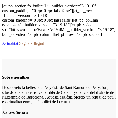
[et_pb_section fb_built=”1″ _builder_version=”3.19.18″
custom_padding=”0|0px|0|0px|false|false”][et_pb_row
_builder_version=”3.19.18″
custom_padding=”0|0px|0|0px|false|false”][et_pb_column
type=”4_4″ _builder_version=”3.19.18″][et_pb_video
src=”https://youtu.be/EaxdtzAOVdM” _builder_version=”3.19.18″]
[/et_pb_video][/et_pb_column][/et_pb_row][/et_pb_section]
Actualitat
Segueix llegint
Sobre nosaltres
Descobreix la bellesa de l’església de Sant Ramon de Penyafort,
situada a la emblemàtica rambla de Catalunya, al cor del districte de
l’Eixample de Barcelona. Aquesta església ofereix un refugi de pau i
espiritualitat enmig del bullici de la ciutat.
Xarxes Socials