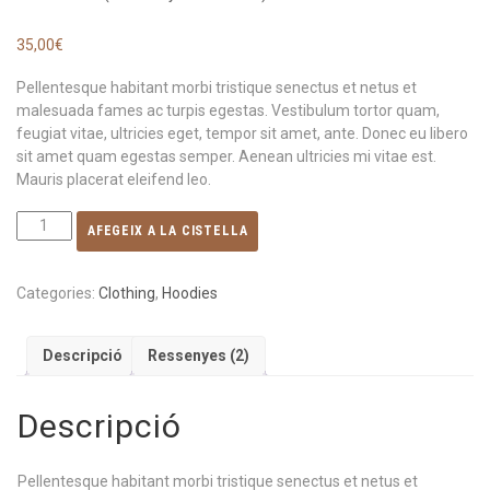
Valorat
2
4.50
sobre
35,00
€
5 en funció
de
valoracions
Pellentesque habitant morbi tristique senectus et netus et
de clients
malesuada fames ac turpis egestas. Vestibulum tortor quam,
feugiat vitae, ultricies eget, tempor sit amet, ante. Donec eu libero
sit amet quam egestas semper. Aenean ultricies mi vitae est.
Mauris placerat eleifend leo.
AFEGEIX A LA CISTELLA
Categories:
Clothing
,
Hoodies
Descripció
Ressenyes (2)
Descripció
Pellentesque habitant morbi tristique senectus et netus et