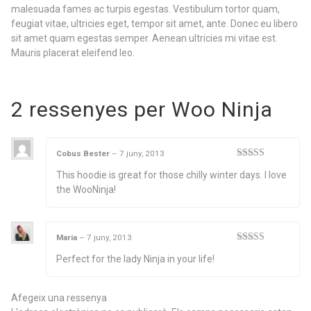
malesuada fames ac turpis egestas. Vestibulum tortor quam,
feugiat vitae, ultricies eget, tempor sit amet, ante. Donec eu libero
sit amet quam egestas semper. Aenean ultricies mi vitae est.
Mauris placerat eleifend leo.
2 ressenyes per
Woo Ninja
Cobus Bester
–
7 juny, 2013
Puntuat amb
This hoodie is great for those chilly winter days. I love
5
de 5
the WooNinja!
Maria
–
7 juny, 2013
Puntuat
Perfect for the lady Ninja in your life!
amb
4
de
5
Afegeix una ressenya