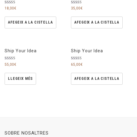
Puntuat amb
Puntuat amb
18,00
€
35,00
€
5.00
4.67
de 5
de 5
AFEGEIX A LA CISTELLA
AFEGEIX A LA CISTELLA
Ship Your Idea
Ship Your Idea
Puntuat
Puntuat
55,00
€
65,00
€
amb
amb
4.00
4.33
de 5
de 5
LLEGEIX MÉS
AFEGEIX A LA CISTELLA
SOBRE NOSALTRES