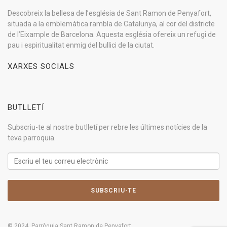
Descobreix la bellesa de l’església de Sant Ramon de Penyafort,
situada a la emblemàtica rambla de Catalunya, al cor del districte
de l’Eixample de Barcelona. Aquesta església ofereix un refugi de
pau i espiritualitat enmig del bullici de la ciutat.
XARXES SOCIALS
BUTLLETÍ
Subscriu-te al nostre butlletí per rebre les últimes notícies de la
teva parroquia.
© 2024, Parròquia Sant Ramon de Penyafort