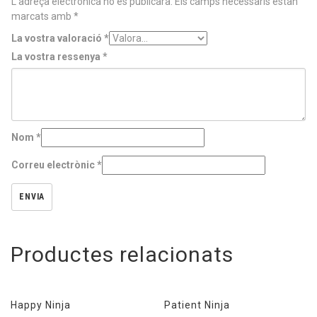
L'adreça electrònica no es publicarà.
Els camps necessaris estan
marcats amb
*
La vostra valoració
*
La vostra ressenya
*
Nom
*
Correu electrònic
*
Productes relacionats
Happy Ninja
Patient Ninja