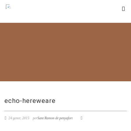
SANT RAMON
DE PENYAFORT
echo-hereweare
24 gener, 2015
per
Sant Ramon de penyafort