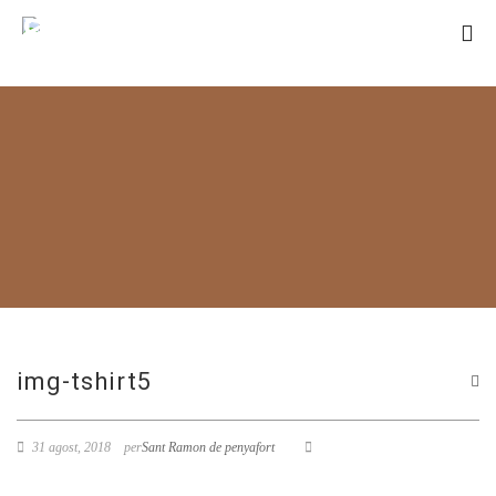
SANT RAMON
DE PENYAFORT
img-tshirt5
31 agost, 2018
per
Sant Ramon de penyafort