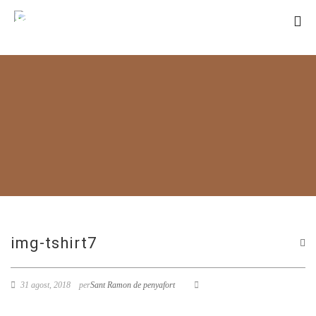
SANT RAMON
DE PENYAFORT
img-tshirt7
31 agost, 2018
per
Sant Ramon de penyafort